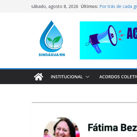
Pular
CORRENTE DE SO
Últimos:
sábado, agosto 8, 2026
COMPANHEIRO RA
para
Por trás de cada g
o
pai dedicado
📢 ATENÇÃO, TRA
conteúdo
Sindágua/RN prese
Luiz Marinho!
ELE AVISOU SOBRE
INSTITUCIONAL
ACORDOS COLETI