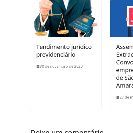
Tendimento jurídico
Assem
previdenciário
Extrao
Convo
30 de novembro de 2020
empre
de Sã
Amar
27 de m
Deixe um comentário