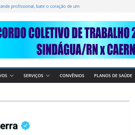
LIDARIEDADE: AJUDE O NOSSO
IMUNDO DA CAERN!
rande profissional, bate o coração de um
BALHADORES DO SINDÁGUA/RN! 📢
nte em importante debate com o Ministro
 A SABESP! 🚨
VOS
SERVIÇOS
CONVÊNIOS
PLANOS DE SAÚDE