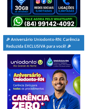
🎉 Aniversário Uniodonto-RN: Carência
Reduzida EXCLUSIVA para você! 🎉