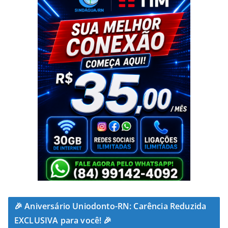
🎉 Aniversário Uniodonto-RN: Carência Reduzida
EXCLUSIVA para você! 🎉