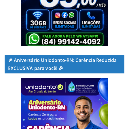
🎉 Aniversário Uniodonto-RN: Carência Reduzida
EXCLUSIVA para você! 🎉