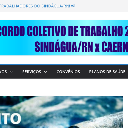
GANÂNCIA SECAR SUA TORNEIRA: UNIDOS
PÚBLICA
 TRABALHADORES DO SINDÁGUA/RN! 📢
resente em importante debate com o Ministro
OBRE A SABESP! 🚨
 SOLIDARIEDADE: AJUDE O NOSSO
 RAIMUNDO DA CAERN!
VOS
SERVIÇOS
CONVÊNIOS
PLANOS DE SAÚDE