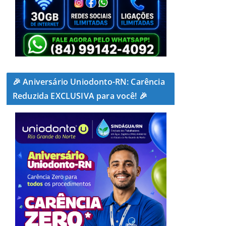
🎉 Aniversário Uniodonto-RN: Carência
Reduzida EXCLUSIVA para você! 🎉