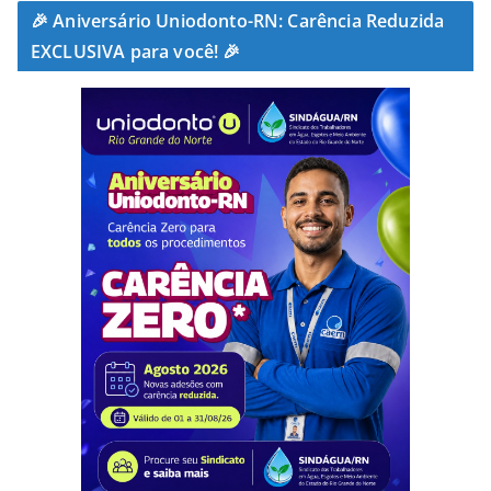
🎉 Aniversário Uniodonto-RN: Carência Reduzida
EXCLUSIVA para você! 🎉