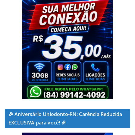
🎉 Aniversário Uniodonto-RN: Carência Reduzida
EXCLUSIVA para você! 🎉