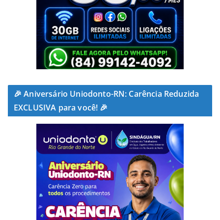
🎉 Aniversário Uniodonto-RN: Carência Reduzida
EXCLUSIVA para você! 🎉