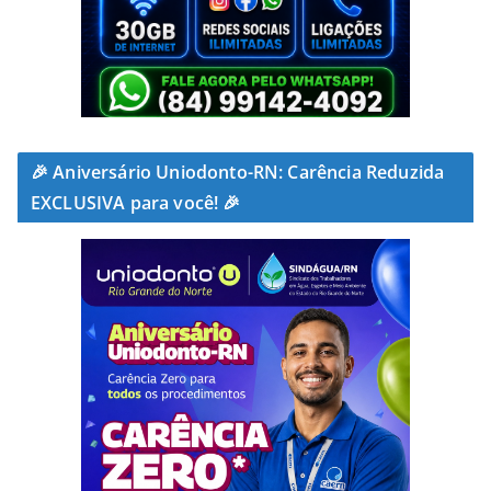
🎉 Aniversário Uniodonto-RN: Carência Reduzida
EXCLUSIVA para você! 🎉