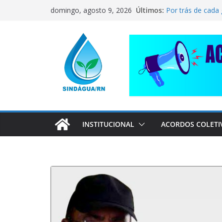
Pular
CORRENTE DE S
Últimos:
domingo, agosto 9, 2026
COMPANHEIRO 
para
Por trás de cada
o
pai dedicado
📢 ATENÇÃO, T
conteúdo
Sindágua/RN pre
Luiz Marinho!
ELE AVISOU SOBR
INSTITUCIONAL
ACORDOS COLETI