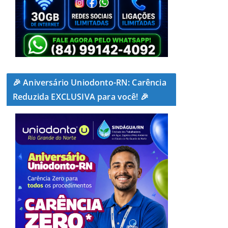
🎉 Aniversário Uniodonto-RN: Carência
Reduzida EXCLUSIVA para você! 🎉