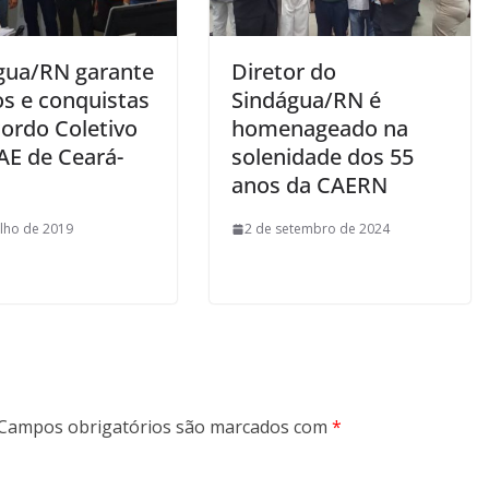
gua/RN garante
Diretor do
os e conquistas
Sindágua/RN é
ordo Coletivo
homenageado na
AE de Ceará-
solenidade dos 55
anos da CAERN
ulho de 2019
2 de setembro de 2024
Campos obrigatórios são marcados com
*