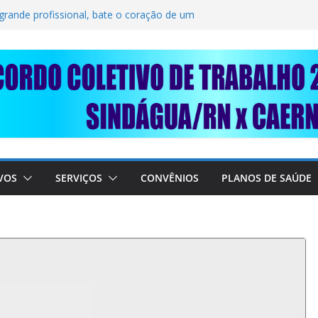
OLIDARIEDADE: AJUDE O NOSSO
RAIMUNDO DA CAERN!
 grande profissional, bate o coração de um
RABALHADORES DO SINDÁGUA/RN! 📢
sente em importante debate com o Ministro
E A SABESP! 🚨
VOS
SERVIÇOS
CONVÊNIOS
PLANOS DE SAÚDE