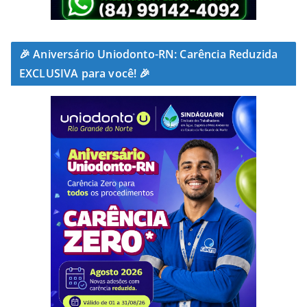
🎉 Aniversário Uniodonto-RN: Carência Reduzida
EXCLUSIVA para você! 🎉