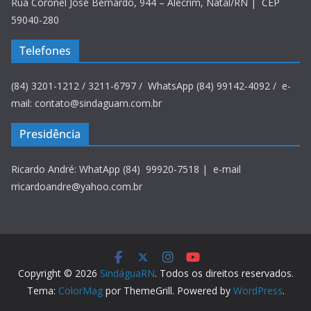
Rua Coronel José Bernardo, 944 – Alecrim, Natal/RN | CEP
59040-280
Telefones
(84) 3201-1212 / 3211-6797 / WhatsApp (84) 99142-4092 / e-
mail: contato@sindaguarn.com.br
Presidência
Ricardo André: WhatApp (84) 99920-7518 | e-mail
rricardoandre@yahoo.com.br
Copyright © 2026
SindáguaRN
. Todos os direitos reservados.
Tema:
ColorMag
por ThemeGrill. Powered by
WordPress
.