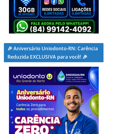
🎉 Aniversário Uniodonto-RN: Carência
Reduzida EXCLUSIVA para você! 🎉