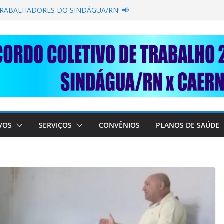
GANÂNCIA SECAR SUA TORNEIRA: UNIDOS
ÚBLICA
TRABALHADORES DO SINDÁGUA/RN! 📢
esente em importante debate com o Ministro
BRE A SABESP! 🚨
SOLIDARIEDADE: AJUDE O NOSSO
 RAIMUNDO DA CAERN!
VOS
SERVIÇOS
CONVÊNIOS
PLANOS DE SAÚDE