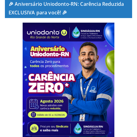
🎉 Aniversário Uniodonto-RN: Carência Reduzida
EXCLUSIVA para você! 🎉