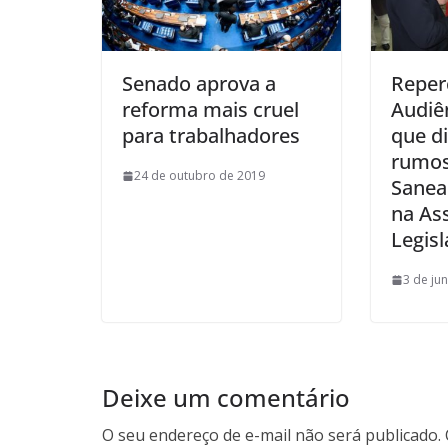
Senado aprova a
Reper
reforma mais cruel
Audiê
para trabalhadores
que di
rumos
24 de outubro de 2019
Sanea
na As
Legisl
3 de ju
Deixe um comentário
O seu endereço de e-mail não será publicado.