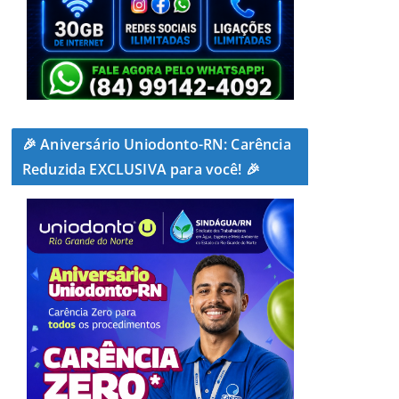
🎉 Aniversário Uniodonto-RN: Carência
Reduzida EXCLUSIVA para você! 🎉