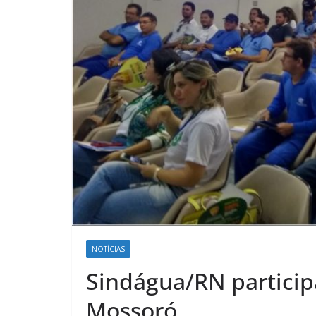
NOTÍCIAS
Sindágua/RN particip
Mossoró