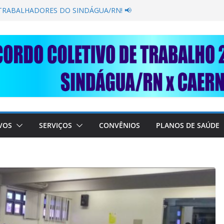
GANÂNCIA SECAR SUA TORNEIRA: UNIDOS
PÚBLICA
 TRABALHADORES DO SINDÁGUA/RN! 📢
resente em importante debate com o Ministro
OBRE A SABESP! 🚨
 SOLIDARIEDADE: AJUDE O NOSSO
 RAIMUNDO DA CAERN!
VOS
SERVIÇOS
CONVÊNIOS
PLANOS DE SAÚDE