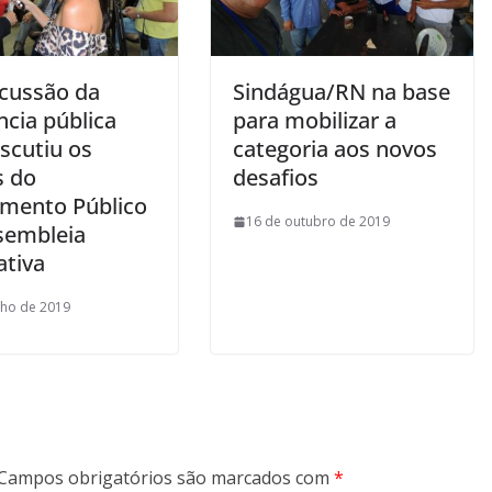
cussão da
Sindágua/RN na base
ncia pública
para mobilizar a
scutiu os
categoria aos novos
 do
desafios
mento Público
16 de outubro de 2019
sembleia
ativa
nho de 2019
Campos obrigatórios são marcados com
*