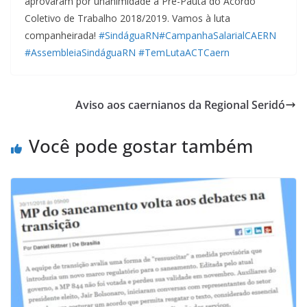
aprovaram por unanimidade a Pré-Pauta do Acordo
Coletivo de Trabalho 2018/2019. Vamos à luta
companheirada!
#
SindáguaRN
#
CampanhaSalarialCAERN
#
AssembleiaSindáguaRN
#
TemLutaACTCaern
Aviso aos caernianos da Regional Seridó
Você pode gostar também