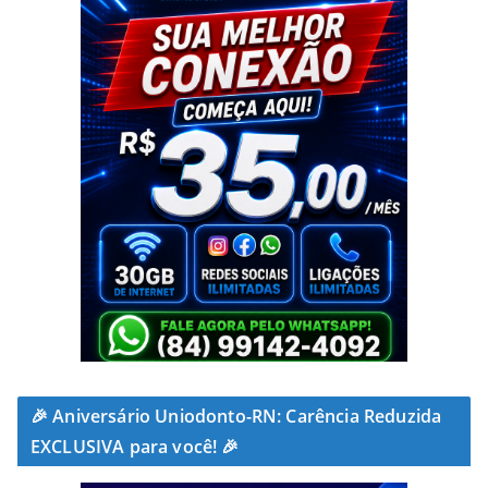
🎉 Aniversário Uniodonto-RN: Carência Reduzida
EXCLUSIVA para você! 🎉