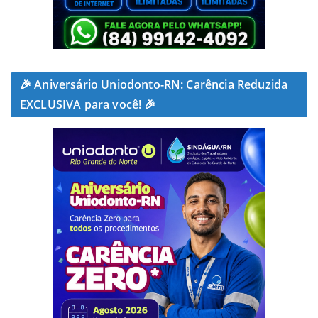
🎉 Aniversário Uniodonto-RN: Carência Reduzida
EXCLUSIVA para você! 🎉