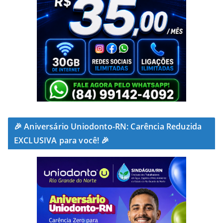
🎉 Aniversário Uniodonto-RN: Carência Reduzida
EXCLUSIVA para você! 🎉