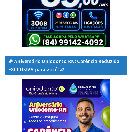
🎉 Aniversário Uniodonto-RN: Carência Reduzida
EXCLUSIVA para você! 🎉