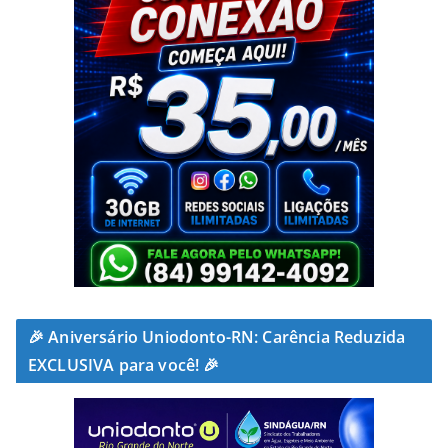
🎉 Aniversário Uniodonto-RN: Carência Reduzida
EXCLUSIVA para você! 🎉