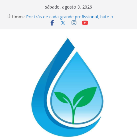
Pular
sábado, agosto 8, 2026
para
CORRENTE DE SOLIDARIEDADE: AJUDE O NOSSO
Últimos:
COMPANHEIRO RAIMUNDO DA CAERN!
o
Por trás de cada grande profissional, bate o
conteúdo
coração de um pai dedicado
📢 ATENÇÃO, TRABALHADORES DO
SINDÁGUA/RN! 📢
Sindágua/RN presente em importante debate com
o Ministro Luiz Marinho!
ELE AVISOU SOBRE A SABESP! 🚨