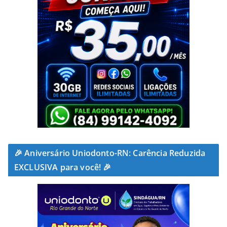
🎉 Aniversário Uniodonto-RN: Carência Reduzida
EXCLUSIVA para você! 🎉