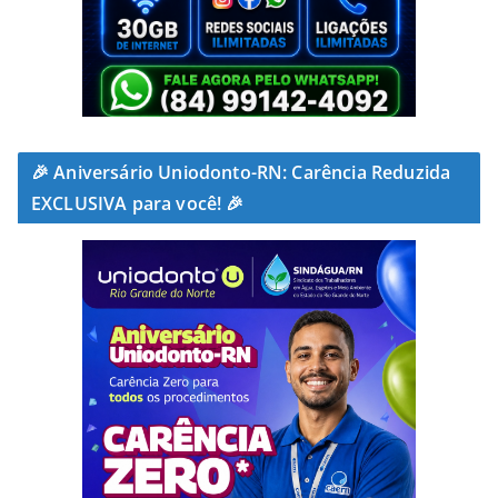
🎉 Aniversário Uniodonto-RN: Carência Reduzida
EXCLUSIVA para você! 🎉