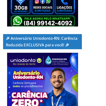
🎉 Aniversário Uniodonto-RN: Carência
Reduzida EXCLUSIVA para você! 🎉