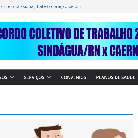
LIDARIEDADE: AJUDE O NOSSO
IMUNDO DA CAERN!
rande profissional, bate o coração de um
BALHADORES DO SINDÁGUA/RN! 📢
nte em importante debate com o Ministro
 A SABESP! 🚨
VOS
SERVIÇOS
CONVÊNIOS
PLANOS DE SAÚDE