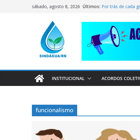
CORRENTE DE SO
Pular
Últimos:
sábado, agosto 8, 2026
COMPANHEIRO RA
para
Por trás de cada g
o
pai dedicado
📢 ATENÇÃO, TRA
conteúdo
Sindágua/RN prese
Luiz Marinho!
ELE AVISOU SOBRE
INSTITUCIONAL
ACORDOS COLETI
funcionalismo