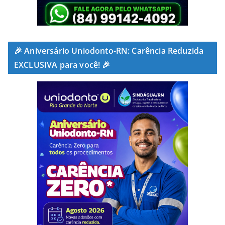
🎉 Aniversário Uniodonto-RN: Carência Reduzida
EXCLUSIVA para você! 🎉