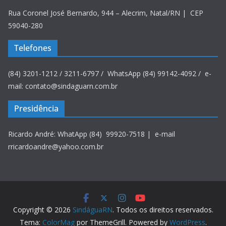
Rua Coronel José Bernardo, 944 – Alecrim, Natal/RN | CEP
59040-280
Telefones
(84) 3201-1212 / 3211-6797 / WhatsApp (84) 99142-4092 / e-
mail: contato@sindaguarn.com.br
Presidência
Ricardo André: WhatApp (84) 99920-7518 | e-mail
rricardoandre@yahoo.com.br
Copyright © 2026
SindáguaRN
. Todos os direitos reservados.
Tema:
ColorMag
por ThemeGrill. Powered by
WordPress
.