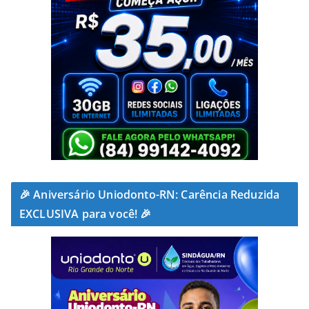
🎉 Aniversário Uniodonto-RN: Carência Reduzida
EXCLUSIVA para você! 🎉