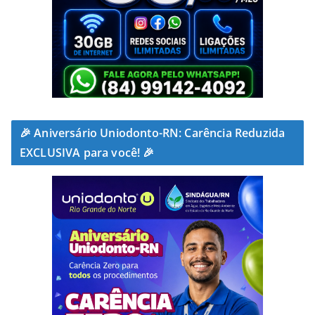
🎉 Aniversário Uniodonto-RN: Carência Reduzida
EXCLUSIVA para você! 🎉