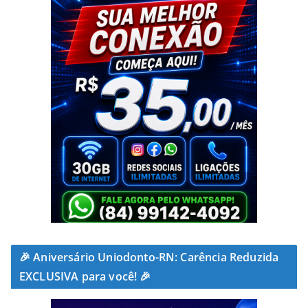
🎉 Aniversário Uniodonto-RN: Carência Reduzida
EXCLUSIVA para você! 🎉