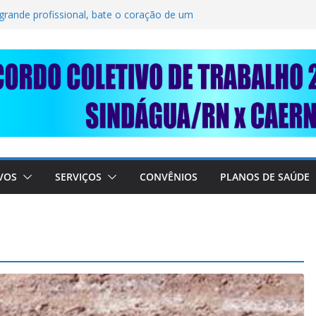
OLIDARIEDADE: AJUDE O NOSSO
RAIMUNDO DA CAERN!
 grande profissional, bate o coração de um
RABALHADORES DO SINDÁGUA/RN! 📢
sente em importante debate com o Ministro
E A SABESP! 🚨
VOS
SERVIÇOS
CONVÊNIOS
PLANOS DE SAÚDE