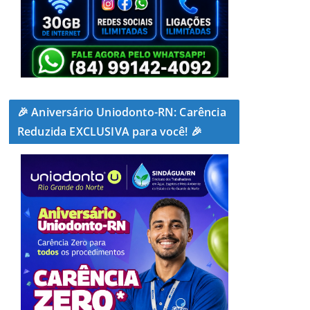
🎉 Aniversário Uniodonto-RN: Carência
Reduzida EXCLUSIVA para você! 🎉