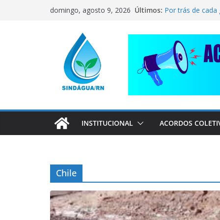
Pular
CORRENTE DE S
Últimos:
domingo, agosto 9, 2026
COMPANHEIRO 
para
Por trás de cada
o
pai dedicado
conteúdo
📢 ATENÇÃO, T
Sindágua/RN pre
Luiz Marinho!
ELE AVISOU SOBR
INSTITUCIONAL
ACORDOS COLETI
Chile