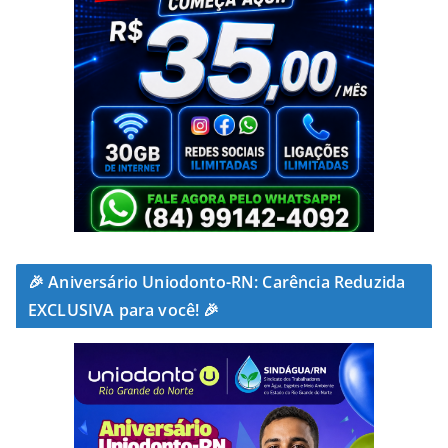
🎉 Aniversário Uniodonto-RN: Carência Reduzida
EXCLUSIVA para você! 🎉