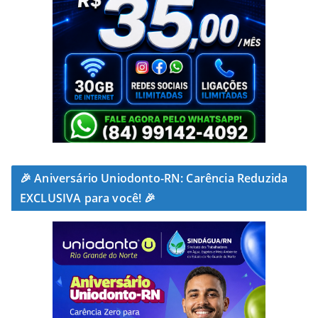
🎉 Aniversário Uniodonto-RN: Carência Reduzida
EXCLUSIVA para você! 🎉